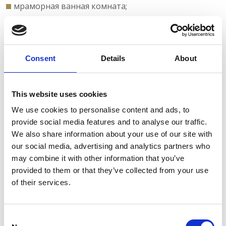
мраморная ванная комната;
первоклассные туалетные принадлежности и
предметы первой необходимости;
халаты;
Consent
Details
About
тапочки;
ванная комната с ванной или душем;
кондиционер;
This website uses cookies
потолочный вентилятор;
We use cookies to personalise content and ads, to
все для приготовления кофе;
provide social media features and to analyse our traffic.
пляжные полотенца;
We also share information about your use of our site with
our social media, advertising and analytics partners who
пляжный павильон;
may combine it with other information that you’ve
телевизор с ЖК-дисплеем 32’’ и спутниковое ТВ;
provided to them or that they’ve collected from your use
шкаф-купе;
of their services.
ежедневная уборка;
телефон с прямым набором номера;
услуги прачечной;
Consent