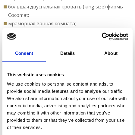
большая двуспальная кровать (king size) фирмы
Cocomat;
мраморная ванная комната;
первоклассные туалетные принадлежности и
предметы первой необходимости;
халаты;
Consent
Details
About
тапочки;
ванная комната с ванной или душем;
кондиционер;
This website uses cookies
потолочный вентилятор;
We use cookies to personalise content and ads, to
все для приготовления кофе;
provide social media features and to analyse our traffic.
We also share information about your use of our site with
пляжные полотенца;
our social media, advertising and analytics partners who
пляжный павильон;
may combine it with other information that you’ve
телевизор с ЖК-дисплеем 32’’ и спутниковое ТВ;
provided to them or that they’ve collected from your use
шкаф-купе;
of their services.
ежедневная уборка;