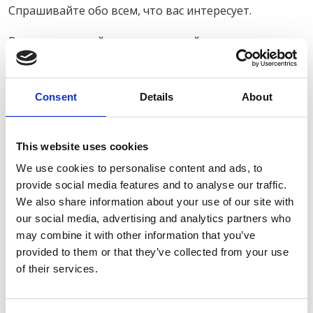
Спрашивайте обо всем, что вас интересует.
В качестве семейных развлечений мы предлагаем
водные или пляжные игры, посещение
археологических достопримечательностей или
Consent
Details
About
восхитительного Cretaquarium, также катание на
водных горках в аквапарке, расположенном совсем
рядом.
This website uses cookies
МУЗЫКА И ТАНЦЫ
We use cookies to personalise content and ads, to
provide social media features and to analyse our traffic.
Отель Knossos Beach предлагает сопровождение для
We also share information about your use of our site with
любых мероприятий в Ираклионе живой музыкой
our social media, advertising and analytics partners who
или сетами знаменитых ди-джеев. А греческие
may combine it with other information that you’ve
певцы и традиционные танцоры добавят любому
provided to them or that they’ve collected from your use
мероприятию особых нот.
of their services.
Мы можем организовать: